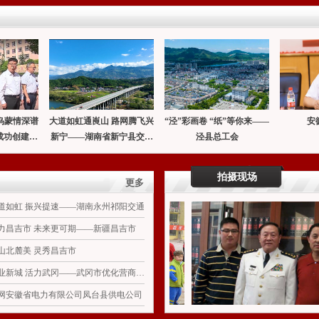
乌蒙情深谱
大道如虹通崀山 路网腾飞兴
“泾”彩画卷 “纸”等你来——
安
成功创建全
新宁——湖南省新宁县交通
泾县总工会
县掠影
运输局
拍摄现场
更多
道如虹 振兴提速——湖南永州祁阳交通
力昌吉市 未来更可期——新疆昌吉市
山北麓美 灵秀昌吉市
产业新城 活力武冈——武冈市优化营商环境一瞥
网安徽省电力有限公司凤台县供电公司