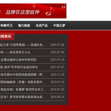
科教环卫
魅力旅游
名优产品
中国之梦
新闻资讯
“学党史 走江淮”巜情寄家国——宣城红色家书》微视频系列活动启动仪式成功举行
2026-07-08
卷时——悼念母亲王小云
2026-07-06
—交通运输部公路科学研究院
2025-07-29
妈祖·海洋”学术研讨会成功举办
2025-07-07
东方猴王徐培晨向中国宣纸集团捐赠《荷花世界柳丝乡》
2024-11-26
2024中国视协融媒体（安徽）创新发展对话开幕式在安徽泾县泾溪水镇举行《美丽家园》栏目出席
2024-07-16
《红旗漫卷皖东南》首播暨“新四军在长三角”图片展开幕式举行
2024-07-02
《李一氓文存》新书发布暨出版座谈会成功召开
2024-06-24