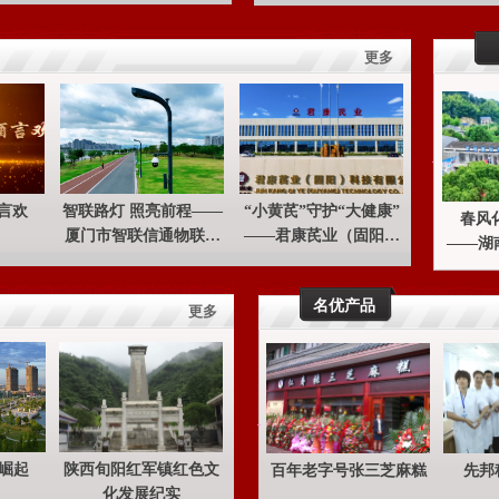
作纪实
堡
更多
言欢
智联路灯 照亮前程——
“小黄芪”守护“大健康”
春风化雨 
厦门市智联信通物联网
——君康芪业（固阳）
——湖
科技有限公司巡礼
科技有限公司发展纪实
少年心
名优产品
更多
崛起
陕西旬阳红军镇红色文
百年老字号张三芝麻糕
先邦
化发展纪实