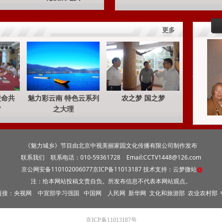
更多
使命共
魅力彩云南 特色云系列
农之梦 国之梦
”
之大理
《魅力城乡》节目由北京中视美丽家园文化传播有限公司制作发布
联系我们
联系电话：010-59361728 Email:CCTV1448@126.com
京公网安备110102006077
京ICP备11013187
技术支持：云梦微站
注：给本网站投稿文责自负。所发布信息不代表本网站观点。
链接：
央视网
中宣部学习强国
中国网
人民网
新华网
文化和旅游部
农业农村部
京ICP备11013187号