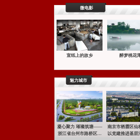
微电影
#wz_data#
[{"id":"smv_
con_17_25",
"type":"text"
,"styleName"
:"Style1","co
宣纸上的故乡
醉梦桃花
lorName":"It
em3","pageI
d":"32","are
aId":"","tare
魅力城市
aId":"","pare
ntId":"con_1
6_51","paren
tAreaId":"Ar
ea0","Css":
{"$StyleItem
AndColor":"
凝心聚力 璀璨筑塘——
南京市栖霞区仙
con_17_25",
浙江省台州市路桥区蓬
以党建推进基层
"$width":"90