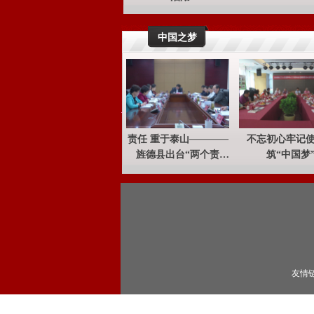
useAnimate"
"$width":"90
:"False","an
px","$color":
中国之梦
gle":"0","isF
"inherit","$a
ullScreen":"
nimationNam
False","smlo
e":"none","$
cked":"0","p
duration":"0.
osition":"ab
75","$delay"
solute","the
:"0.75","$dir
meColorNam
ection":"","$
责任 重于泰山————
不忘初心牢记
e":"","theme
infinite":"1",
旌德县出台“两个责
筑“中国梦
Colors":"zs1
"$height":"2
任”清单侧记
,zs2,zxs1,zxs
0px","zIndex
2,zxs3,zxs4,z
":"2","width"
xs5"},"Data":
:90,"height":
{"IsShowTex
20,"offsetX":
tNo":"false",
34,"offsetY":
"TextNo":"00
6,"foffsetX":
000","IsImpo
"0","foffsetY
友情
rtPage":"fals
":"0","fixedP
e","Content"
osition":"No