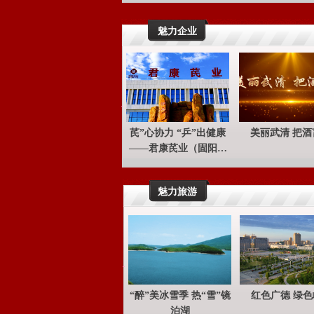
街镇
新
px","$color":
"inherit","$a
魅力企业
nimationNam
#wz_data#
e":"none","$
[{"id":"smv_
duration":"0.
con_38_44",
75","$delay"
"type":"text"
:"0.75","$dir
,"styleName"
ection":"","$
:"Style1","co
芪”心协力 “乒”出健康
美丽武清 把酒
infinite":"1",
lorName":"It
——君康芪业（固阳）
"$height":"2
em3","pageI
科技有限公司
0px","zIndex
d":"32","are
":"2","width"
aId":"","tare
魅力旅游
:"90","height
aId":"","pare
":"20","offse
ntId":"con_3
tX":"58","off
7_21","paren
setY":"6","fo
tAreaId":"Ar
ffsetX":"0","f
ea0","Css":
offsetY":"0",
{"$StyleItem
"fixedPositio
AndColor":"
“醉”美冰雪季 热“雪”镜
红色广德 绿色
n":"None","
con_38_44",
泊湖