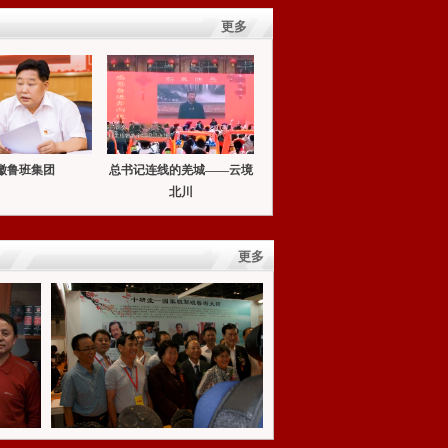
更多
徽鲁班集团
总书记连线的羌城——云境
北川
更多