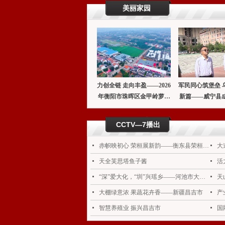
美丽家园
力创全链 走向丰盈——2026
军民同心筑堡垒 
年衡阳市珠晖区金甲岭萝卜
新篇——威宁县
文化节温情启幕
国双拥模范
CCTV—7播出
넷
赤帜映初心 荣桓展新韵——衡东县荣桓镇乡村振兴新图景
넷
大
넷
天全芙思塔鱼子酱
넷
活
넷
“深”爱大化，“圳”兴瑶乡——河池市大化瑶族自治县
넷
天
넷
大棚绿意浓 果蔬花卉香——新疆昌吉市
넷
넷
智慧养殖业 振兴昌吉市
넷
国