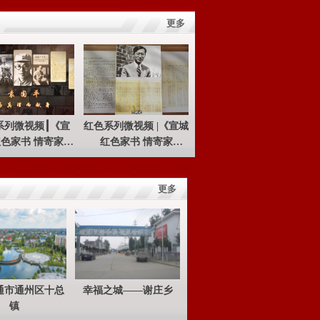
更多
系列微视频┃《宣
红色系列微视频 |《宣城
色家书 情寄家
红色家书 情寄家
袁国平——为真理
国》“王稼祥——以终生
而献身”
寄托革命”
更多
通市通州区十总
幸福之城——谢庄乡
镇