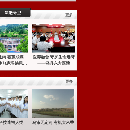
科教环卫
更多
破茧成蝶
医养融合 守护生命港湾
南张家界施恩青
——泾县东方医院
理咨询服务中心
更多
科技造福人类
乌审无定河 有机大米香