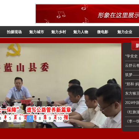
拍摄现场
魅力城市
魅力乡村
魅力人物
微电影
魅力企业
云舒云
筑梦—
“郑和·
4
5
6
7
8
9
10