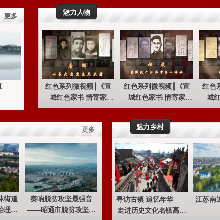
魅力人物
更多
红色系列微视频┃《宣
红色系列微视频┃《宣
红色
潭
城红色家书 情寄家
城红色家书 情寄家
城红
国》“唐辉——以尽大忠
国》“祖晨——愿做救亡
国》“
实现尽大孝”
汪洋中的一滴水”
魅力乡村
更多
林街道
奏响脱贫攻坚最强音
寻访古镇 追忆年华——
江苏南
治理创
——昭通市脱贫攻坚工
走进历史文化名镇高家