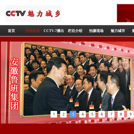
首页
美丽家园
CCTV-7播出
栏目介绍
拍摄现场
魅力城市
1
2
3
4
5
6
7
8
9