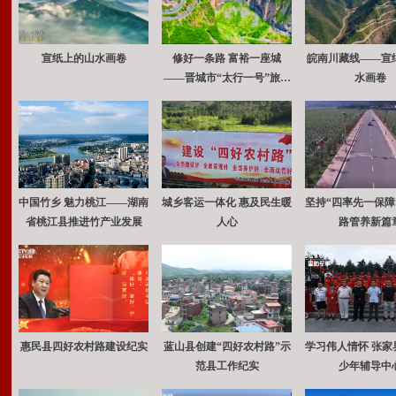
宣纸上的山水画卷
修好一条路 富裕一座城
皖南川藏线——宣
——晋城市“太行一号”旅游
水画卷
公路巡礼
中国竹乡 魅力桃江——湖南
城乡客运一体化 惠及民生暖
坚持“四率先一保障” 谱
省桃江县推进竹产业发展
人心
路管养新篇
惠民县四好农村路建设纪实
蓝山县创建“四好农村路”示
学习伟人情怀 张家
范县工作纪实
少年辅导中