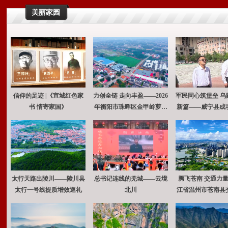
美丽家园
信仰的足迹 |《宣城红色家
力创全链 走向丰盈——2026
军民同心筑堡垒 乌
书 情寄家国》
年衡阳市珠晖区金甲岭萝卜
新篇——威宁县成
文化节温情启幕
国双拥模范县
太行天路出陵川——陵川县
总书记连线的羌城——云境
腾飞苍南 交通力量
太行一号线提质增效巡礼
北川
江省温州市苍南县
发展巡礼