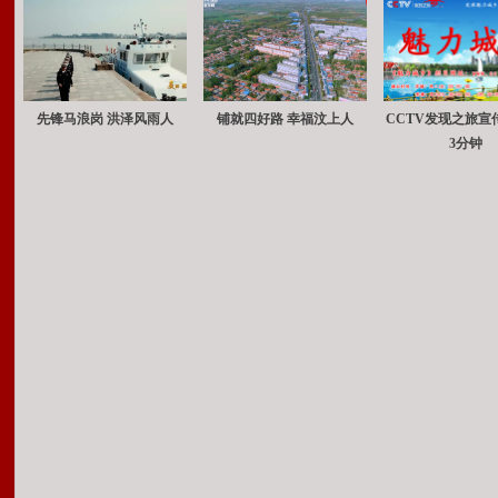
先锋马浪岗 洪泽风雨人
铺就四好路 幸福汶上人
CCTV发现之旅宣
3分钟